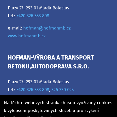
Plazy 27, 293 01 Mladá Boleslav
tel.:
+420 326 333 808
e-mail:
hofman@hofmanmb.cz
www.hofmanmb.cz
HOFMAN-VÝROBA A TRANSPORT
BETONU,AUTODOPRAVA S.R.O.
Plazy 27, 293 01 Mladá Boleslav
tel.:
+420 326 333 808
,
326 330 025
e-mail:
hofman@hofmanmb.cz
Na těchto webových stránkách jsou využívány cookies
www.hofmanmb.cz
k vylepšení poskytovaných služeb a pro zvýšení