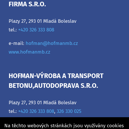
FIRMA S.R.O.
Plazy 27, 293 01 Mladá Boleslav
tel.:
+420 326 333 808
e-mail:
hofman@hofmanmb.cz
www.hofmanmb.cz
HOFMAN-VÝROBA A TRANSPORT
BETONU,AUTODOPRAVA S.R.O.
Plazy 27, 293 01 Mladá Boleslav
tel.:
+420 326 333 808
,
326 330 025
e-mail:
hofman@hofmanmb.cz
Na těchto webových stránkách jsou využívány cookies